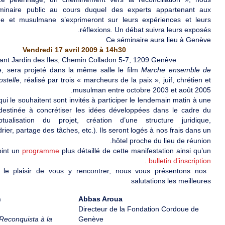
minaire public au cours duquel des experts appartenant aux
nne et musulmane s’exprimeront sur leurs expériences et leurs
réflexions. Un débat suivra leurs exposés.
Ce séminaire aura lieu à Genève
Vendredi 17 avril 2009 à 14h30
ant Jardin des Iles, Chemin Colladon 5-7, 1209 Genève
, sera projeté dans la même salle le film
Marche ensemble de
stelle
, réalisé par trois « marcheurs de la paix », juif, chrétien et
musulman entre octobre 2003 et août 2005.
ui le souhaitent sont invités à participer le lendemain matin à une
destinée à concrétiser les idées développées dans le cadre du
tualisation du projet, création d’une structure juridique,
rier, partage des tâches, etc.
Ils seront logés à nos frais dans un
).
hôtel proche du lieu de réunion.
oint un
programme
plus détaillé de cette manifestation ainsi qu’un
.
bulletin d’inscription
 le plaisir de vous y rencontrer, nous vous présentons nos
salutations les meilleures
n
Abbas Aroua
Directeur de la Fondation Cordoue de
Reconquista à la
Genève