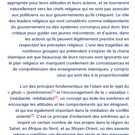
appropriée pour leurs attitudes et leurs actions, et se tourneront
naturellement vers les chefs religieux qui ne sont pas associés
aux politiciens ou aux gouvernements qu’ils critiquent. Le rôle
des leaders religieux qui sont considérés comme indépendants
du gouvernement ou des systèmes corrompus peut donc être
critique pour guider ces jeunes mécontents, et d’autres, dans
les actions qu’ils peuvent légitimement prendre tout en
respectant les préceptes religieux. L’une des tragédies de
nombreux groupes qui prétendent s’inspirer de la charia
islamique est que beaucoup de leurs recrues sont ignorants sur
le plan religieux en manquant cruellement de connaissances et
de compréhension des enseignements islamiques, y compris
ceux qui sont liés à la proportionnalité.
L’un des principes fondamentaux de l’islam est le rejet du
[1]
«
ghulu
» (extrémisme)
et l’encouragement de la «
wasatiya
»
[2]
(médianité, médiatude)
, un concept qui évite les extrêmes et
encourage les attitudes et les comportements qui les éloignent,
et qui est également important dans la médiation de conflits
[3]
violents
. C’est ce principe d’évitement des extrêmes qui a
inspiré un certain nombre de nos projets dans la région du
Sahel, en Afrique du Nord, et au Moyen-Orient, où des savants
religieux crédibles ont développé des récits et des messages