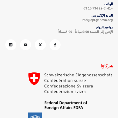
الهاتف
+41 (0)22 734 15 03
البريد الإلكتروني
info@cpi-geneva.org
مواعيد الدوام
الإثنين إلى الجمعة 9:00صباحاً - 5:00مساءاً
شركاؤنا