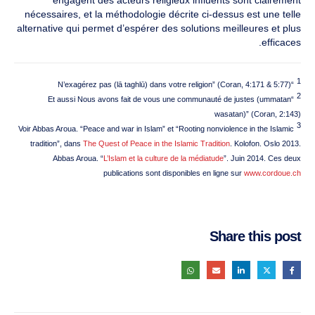
nécessaires, et la méthodologie décrite ci-dessus est une telle
alternative qui permet d’espérer des solutions meilleures et plus
efficaces.
1
“N’exagérez pas (lā taghlū) dans votre religion” (Coran, 4:171 & 5:77)
2
“Et aussi Nous avons fait de vous une communauté de justes (ummatan
wasatan)” (Coran, 2:143)
3
Voir Abbas Aroua. “Peace and war in Islam” et “Rooting nonviolence in the Islamic
tradition”, dans
The Quest of Peace in the Islamic Tradition
. Kolofon. Oslo 2013.
Abbas Aroua. “
L’Islam et la culture de la médiatude
”. Juin 2014. Ces deux
publications sont disponibles en ligne sur
www.cordoue.ch
Share this post