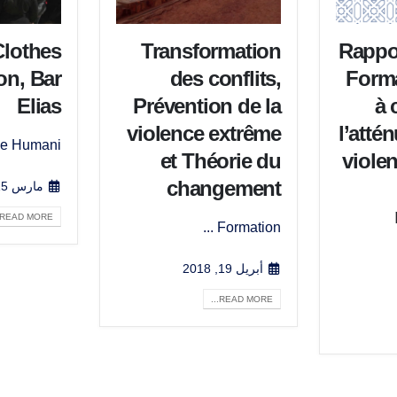
Clothes
Transformation
Rappor
ion, Bar
des conflits,
Forma
Elias
Prévention de la
à 
violence extrême
l’atté
e Humani...
et Théorie du
viole
changement
مارس 15, 2018
READ MORE...
Formation ...
أبريل 19, 2018
READ MORE...