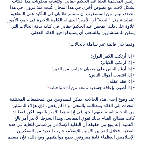
رئيس المحكمة العليا عبد الحكيم حقاني. وتتشابه محتويات هذا الكتاب
بشكل لافت مع نصوص أخرى في هذا المجال كُتبت منذ قرون. في هذا
الصدد، ليس من المستغرب أن تستمر طالبان في التأكيد على المفاهيم
التقليدية مثل “البيعة” أو “الأمير” الذي له الكلمة الأخيرة في جميع الأمور.
علاوة على ذلك، يفحص عبد الحكيم حقاني في كتابه بدقة الحالات التي
يمكن للمستشارين وللشعب أن يستبدلوا فيها القائد الفعلي.
وفيما يلي قائمة غير شاملة بالحالات:
• إذا أرتكب الكفر البواح؛
• إذا ارتكب الكبائر؛
• إذا أرغم الناس على عصيان جوانب من الدين؛
• إذا اغتصب أموال الناس؛
• إذا فقد عقله؛
8
• إذا أصيب بإعاقة جسدية تمنعه من أداء واجباته
.
عند وقوع إحدى هذه الحالات، يمكن للمندوبين من المجتمعات المختلفة
التحدث إلى القائد ومطالبته بالتنحي. وإذا لم يفعل، فإن هؤلاء الممثلين
من الناحية الفنية لديهم الحق في إزالة هذا الأمير بالقوة، لكن فقط إذا
كانت مصالح القيام بذلك تفوق المفاسد. وهذا الشرط الأخير أمر بالغ
الأهمية. إنه ينبع من حقيقة أن التقليد الإسلامي براغماتي للغاية في هذه
القضية. فخلال القرنين الأولين للإسلام، حارب العديد من المفكرين
الإسلاميين العظماء قادة معروفين بقمع مواطنيهم. ومع ذلك، فإن معظم