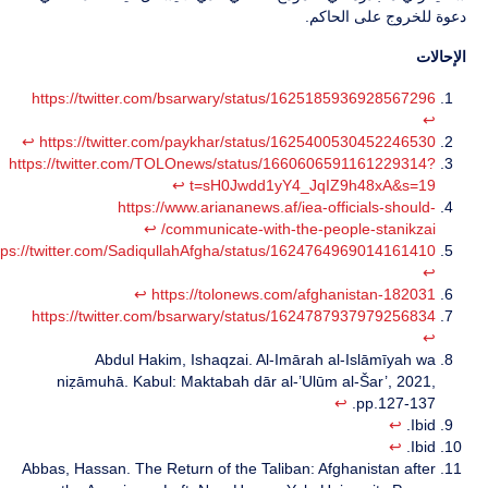
دعوة للخروج على الحاكم.
الإحالات
https://twitter.com/bsarwary/status/1625185936928567296
↩︎
↩︎
https://twitter.com/paykhar/status/1625400530452246530
https://twitter.com/TOLOnews/status/1660606591161229314?
↩︎
t=sH0Jwdd1yY4_JqIZ9h48xA&s=19
https://www.ariananews.af/iea-officials-should-
↩︎
communicate-with-the-people-stanikzai/
tps://twitter.com/SadiqullahAfgha/status/1624764969014161410
↩︎
↩︎
https://tolonews.com/afghanistan-182031
https://twitter.com/bsarwary/status/1624787937979256834
↩︎
Abdul Hakim, Ishaqzai. Al-Imārah al-Islāmīyah wa
niẓāmuhā. Kabul: Maktabah dār al-’Ulūm al-Šar’, 2021,
↩︎
pp.127-137.
↩︎
Ibid.
↩︎
Ibid.
Abbas, Hassan. The Return of the Taliban: Afghanistan after