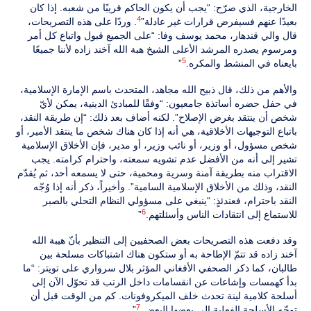
الخارجية، الذي صرّح: “يجب أن يكون الحاكم قريبًا من شعبه. إذا كان
4
بعيدًا عنهم فسيفرض قرارات غير عادلة”
. وردًا على هذه التصريحات،
قال والي قندهار، محمد يوسف وفا: “على الجميع قبول واتباع كل أمر
ومرسوم يصدره المرشد الأعلى الشيخ هبة الله آخند زاده لأننا جميعًا
5
بايعناه في المنشط والمكره.
”
والأهم من ذلك، قال ذبيح الله مجاهد، المتحدث باسم الإمارة الإسلامية،
في حفل حضره أساتذة جامعيون: “وفقًا للمبادئ الدينية، يمكن لأيّ
شخص أن ينتقد بغرض الإصلاح”. لكنه أضاف بعد ذلك: “إن طريقة النقد،
باتباع التوجيهات الأخلاقية، هي أنه إذا كان هناك شخص ما ينتقد الأمير، أو
شخص مسؤول، أو وزير، أو نائب وزير، أو مدير، فإن الأخلاق الإسلامية
تشير إلى أنه من الأفضل عدم تشويه سمعته، واحترام كرامته. يجب
الاقتراب منه بطريقة آمنة وسرية ومحمية، حتى لا يسمعه أحد، ثم يُقدّم
النقد، وذلك من الأخلاق الإسلامية السامية”. وأخيراً، ذكر أنه إذا وُجّه
النقد باحترام، فعندئذٍ: “ينبغي على مسؤولي النظام التحلي بالصبر
6
للاستماع إلى انتقادات الناس وأسئلتهم.
”
وقد دفعت هذه التصريحات بعض الصحفيين إلى التنظير بأنّ هيبة الله
آخند زاده قد تتمّ الإطاحة به أو ستكون هناك اشتباكات مسلحة بين
طالبان، كما ذكر الصحفي الأفغاني المؤثر بلال سرواري على تويتر: “ما
بدأ كهمسات وإشاعات عن انقسامات داخل الرتب قد تحوّل الآن إلى
أسلحة كلامية لينة تحدث خلف الميكروفونات. كم من الوقت قبل أن
7
توجّه الأسلحة الفعلية إلى بعضها البعض.
”