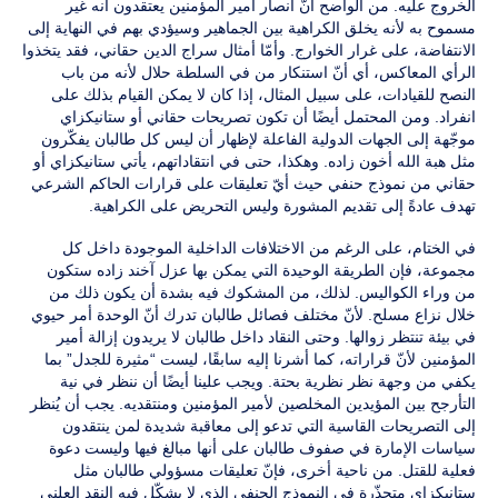
الخروج عليه. من الواضح أنّ أنصار أمير المؤمنين يعتقدون أنه غير
مسموح به لأنه يخلق الكراهية بين الجماهير وسيؤدي بهم في النهاية إلى
الانتفاضة، على غرار الخوارج. وأمّا أمثال سراج الدين حقاني، فقد يتخذوا
الرأي المعاكس، أي أنّ استنكار من في السلطة حلال لأنه من باب
النصح للقيادات، على سبيل المثال، إذا كان لا يمكن القيام بذلك على
انفراد. ومن المحتمل أيضًا أن تكون تصريحات حقاني أو ستانيكزاي
موجّهة إلى الجهات الدولية الفاعلة لإظهار أن ليس كل طالبان يفكّرون
مثل هبة الله أخون زاده. وهكذا، حتى في انتقاداتهم، يأتي ستانيكزاي أو
حقاني من نموذج حنفي حيث أيّ تعليقات على قرارات الحاكم الشرعي
تهدف عادةً إلى تقديم المشورة وليس التحريض على الكراهية.
في الختام، على الرغم من الاختلافات الداخلية الموجودة داخل كل
مجموعة، فإن الطريقة الوحيدة التي يمكن بها عزل آخند زاده ستكون
من وراء الكواليس. لذلك، من المشكوك فيه بشدة أن يكون ذلك من
خلال نزاع مسلح. لأنّ مختلف فصائل طالبان تدرك أنّ الوحدة أمر حيوي
في بيئة تنتظر زوالها. وحتى النقاد داخل طالبان لا يريدون إزالة أمير
المؤمنين لأنّ قراراته، كما أشرنا إليه سابقًا، ليست “مثيرة للجدل” بما
يكفي من وجهة نظر نظرية بحتة. ويجب علينا أيضًا أن ننظر في نية
التأرجح بين المؤيدين المخلصين لأمير المؤمنين ومنتقديه. يجب أن يُنظر
إلى التصريحات القاسية التي تدعو إلى معاقبة شديدة لمن ينتقدون
سياسات الإمارة في صفوف طالبان على أنها مبالغ فيها وليست دعوة
فعلية للقتل. من ناحية أخرى، فإنّ تعليقات مسؤولي طالبان مثل
ستانيكزاي متجذّرة في النموذج الحنفي الذي لا يشكّل فيه النقد العلني