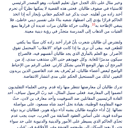
وخير مثال على ذلك الجدل حول تعليم الفتيات، وهو المصدر الرئيسي
للاستياء في صفوف طالبان. فحتى هذه القضية لا يمكنها نظريًا أن تحرم
آخند زاده من أهليته. حيث يذكر عبد الحكيم حقاني بإيجاز أنه إذا اتخذ
الحاكم قرارًا يؤدي إلى اضطهاد شعبه بناءً على تفسير ديني خاطئ، فلا
10
ينبغي الإطاحة به
. وقالت حركة طالبان مرات عديدة أن قرارها بمنع
الفتيات من الذهاب إلى المدرسة متجذّر في رؤية دينية معينة.
ولنفترض أن طالبان شعرت بأنّ قرار آخند زاده كان سيئًا بما يكفي
للطعن فيه. يبقى أن نرى ما إذا كانت فوائد “الانقلاب” المحتمل تفوق
الأضرار. مع العلم بالمأزق الذي يجد طالبان أنفسهم فيه، فالصراع
سيكون مدمرًا للغاية. وكل جهودهم حتى الآن ستذهب سدى، إذ من
المرجح أن ينهار الوضع الأمني بشكل كارثي. فعلى الرغم من الإحباط
الواضح لبعض أعضاء طالبان، لم يُعرف بعد عدد الغاضبين الذين يريدون
التغيير، لذلك من المستحيل الحكم على مدى انتشار الانتفاضة.
تدرك طالبان أن معارضتها تنتظر منها زلة قدم. وحتى العلماء التقليديون
انضموا إلى المعارضة. فعلى سبيل المثال، عبد ربّ الرسول سياف، أحد
القادة الرئيسيين المقاتلين ضد السوفييت وأحد معارف بن لادن، حثّ
جبهة المقاومة الوطنية، بقيادة نجل أحمد شاه مسعود، على مواصلة
نضالها. إنّ أداء حكومة طالبان يشبه أداء دولة هوبز، فطالبان تريد دولة
موحّدة قوية، على أساس العقود السابقة من الحرب، حيث يجب عدم
تحدّي الحاكم الذي يسيطر على الأمور والدينية والدنيوية على حد سواء
حتى لا يعود السكان إلى طبيعتهم العنيفة وغير الأخلاقية في “غياب