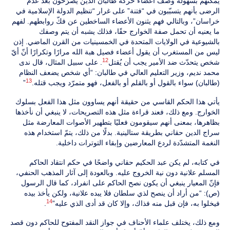
يمكنهم بسهولة وصف أعضاء حركة طالبان الذين يصرّحون بعد عدم
الرضى بأنهم يتسبّبون في “فتنة” على غرار “تنظيم الدولة الإسلامية في
خراسان”، وبالتالي فهم يثنون الأعضاء الساخطين عن فكّ روابطهم. لفهم
ما يعنيه أن تحمل صفة الخوارج حقًا، فذلك يشبه أن يتم وصفك
بالشيوعية في الولايات المتحدة في الخمسينيات من القرن الماضي. إذن
ليس من المستغرب أن يقول أعضاء فصيل هبة الله مرارًا وتكرارًا أنّ أيّ
12
شخص يتحدّث ضد الأمير يجب أن يُقتل
. على سبيل المثال، قال ندى
محمد نديم، وزير التعليم العالي في طالبان: “أي شخص يضعف النظام
13
(طالبان) سواء بالقول أو بالقلم أو بالفعل، فهو متمرّد ويجب قتله.
”
يأتي هذا الحكم القاسي من حقيقة أنهم يساوون مثل هذا الفعل بسلوك
الخوارج. ومع ذلك، فعند قراءة مثل هذه التصريحات، لا ينبغي أن نأخذها
بظاهرها، بمعنى أنهم سيقومون فعليًا بتطهير الأصوات المعارضة مثل
سراج الدين حقاني بطريقة ستالينية. بدلًا من ذلك، يتمّ استخدام هذه
النغمة المتشدّدة لردع المعارضين وإبقاء التوترات داخلية.
في كتابه، لم يكن عبد الحكيم حقاني واضحًا في حكم انتقاد الحاكم
المسلم علانية دون نية الخروج عليه. وبالعودة إلى آثار المذهب الحنفي،
فإنّ المعيار ينبغي أن يكون نصح الحاكم على انفراد، كما قال الرسول
(ص): “من أراد أن ينصح لذي سلطان فلا يبده علانية، ولكن يأخذ بيده
14
فيخلوا به، فإن قبل منه فذاك، وإلا كان قد أدى الذي عليه”
.
ومع ذلك، يختلف علماء الأحناف في جواز النقد المفتوح للحاكم دون قصد