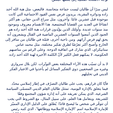
ليس سرًا أن طالبان ليست جماعة متجانسة. فالبعض، مثل هبة الله آخند
زاده ودوائره المقربة، يريدون فرض نفس القيود الاجتماعية التي كانت
موجودة قبل عشرين عامًا. وآخرون، مثل سراج الدين حقاني، هم أكثر
انفتاحًا في العديد من القضايا المجتمعية. هذا الانقسام معروف وموجود
منذ سنوات عديدة. وأولئك الذين يؤيّدون قرارات هبة الله آخند زاده هم
الجنود الذين أمضوا السنوات العشرين الماضية في القتال ويشعرون أنه
يحق لهم فرض آرائهم. ومن ناحية أخرى، فثمّة في طالبان من سافر إلى
الخارج وأصبح أكثر تعرّضًا لطرق تفكير مختلفة، مثل محمد عباس
ستانيكزاي، الذي شارك في اتفاقية الدوحة. وعلى الرغم من مناصبهم
الحكومية، لا يمكنهم فعل الكثير لأنّ الكلمة الأخيرة لهبة الله آخند زاده.
لا بد أن تسبّب هذه الآراء المختلفة بعض التوتّرات. لكن بلال سرواري
وغيره من الصحفيين ذوي التفكير المماثل لم يأخذوا في الاعتبار الفكر
الديني في تحليلهم.
فأيًا كان قرارهم، يجب على طالبان التصرّف في إطار إسلامي محدّد.
فيما يتعلق بالإدارة اليومية، تمتثل طالبان العِلم الديني المسمّى السياسة
الشرعية، الذي يمكن تعريفه على أنه إدارة شؤون المجتمع وفقًا
للشريعة. ويتعامل هذا العلم، على سبيل المثال، مع الشروط التي يجب
أن تتوفّر في شخص ما ليصبح قائدًا. يُطلق على الدليل الإداري المميّز
للإمارة الإسلامية اسم “الإمارة الإسلامية ووظائفها”، الذي كتبه رئيس