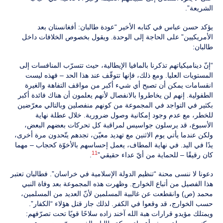
الشريعة”.
يؤكد حسن عباس في كتابه الأخير “عودة طالبان: أفغانستان بعد
الأمريكيين” على الحاجة إلى الوحدة. ويقول بخصوص الخلافات داخل
طالبان:
“إنّ ديناميكياتهم تذكرنا بالمافيا الإيطالية، حيث تتسرّب المنافسات إلى
المستويات العليا. ومع ذلك، فإنها تتوقّف عند هذا الحد – فهذه ليست
انقسامات يمكن أن تصبح أي شيء أكبر من مواقف التفاهة والغيرة
الطفولية. إنهم لن يخاطروا بالانفصال لأنهم يعلمون أن هناك فائدة أكبر
بكثير في التواجد في المجموعة من كونهم منفصلين وبالتالي معرّضين
للخطر، مع عدم وجود إمكانية وصول ضرورية. خلال عطلة نهاية
الأسبوع، قد يرسلون جواسيس لمراقبة كل تحركات بعضهم البعض،
ولكن عندما يأتي يوم الاثنين مع تهديد معيّن، تجدهم يتّحدون مرة أخرى،
يدًا في اليد. في نهاية المطاف، يعمل إحساسهم بالأخوّة كحجاب – مهما
11
كان رقيقًا – للحماية من أيّ عداء حقيقي”
.
دعونا لا ننسى محنة “تنظيم الدولة الإسلامية في خراسان”. فطالبان تعتبر
هذا الفصيل من أتباع الخوارج. وظهرت هذه المجموعة بعد وفاة النبي
محمد (ص) وانقطعت عن غالبية المسلمين لأنّ العديد من المسلمين،
حسب الخوارج، قد وقعوا في الكفر. لذلك جاز قتل هؤلاء “الكفار”.
ويمتلك مؤيدو قرارات هبة الله آخند زاده سلاحًا قويًا تحت تصرّفهم: