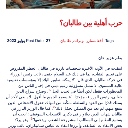
حرب أهلية بين طالبان؟
Tags:
أفغانستان
,
توترات
,
طالبان
27 يوليو 2023
Post Date:
بقلم عزير خان
انتقدت في الآونة الأخيرة شخصيات بارزة في طالبان الحظر المفروض
على تعليم الفتيات، بما في ذلك عبد السلام حنفي، نائب رئيس الوزراء
في حركة طالبان، الذي قال: “لا يمكننا تطوير البلاد إلا بمؤسسات تعليمية
عالية المستوى. لا تتمثل مسؤولية زعيم ديني في إخبار الناس عن
1
المحظورات فقط، لكن أيضًا في تحديد الحل”
. وصرّح سراج الدين
حقاني، رئيس الوزراء، مؤخرًا: “فليسمع الجميع ما أقول. لا ينبغي لأحد أن
يمتلك قدرًا من القوة والسلطة تمكّنه من انتهاك حقوق الأشخاص الذين
2
ينتفع منهم. لم يعد من الممكن تحمّل ذلك”
. كما قال الوزير البارز في
طالبان شهاب الدين ديلاوار في ذكرى الانسحاب السوفيتي: “يجب أن
3
يستمع النظام إلى المطالب المشروعة للشعب ويدعمها”
. وهو يردّد
بعض الانتقادات السابقة، وأبرزها انتقادات عباس ستانيكزاي، نائب وزير