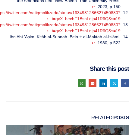
the Americans Left. New Haven: Yale University Press,
↩︎
2023, p.150.
tps://twitter.com/natiqmalikzada/status/1634931286627450880?
↩︎
t=gxX_hecbF1BsnLnjp41R6Q&s=19
tps://twitter.com/natiqmalikzada/status/1634931286627450880?
↩︎
t=gxX_hecbF1BsnLnjp41R6Q&s=19
Ibn Abī ’Āṣim. Kitāb al-Sunnah. Beirut: al-Maktab al-Islāmi,
↩︎
1980, p.522.
Share this post
RELATED
POSTS