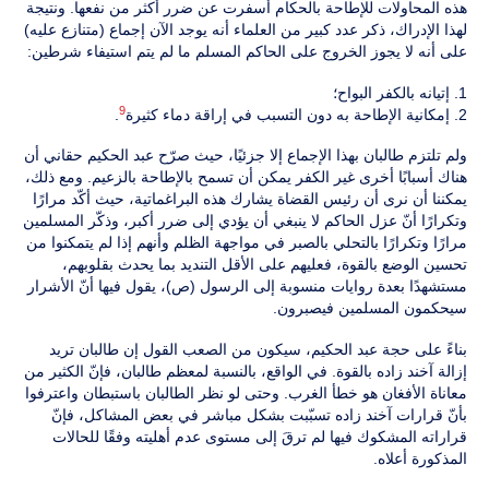
هذه المحاولات للإطاحة بالحكام أسفرت عن ضرر أكثر من نفعها. ونتيجة
لهذا الإدراك، ذكر عدد كبير من العلماء أنه يوجد الآن إجماع (متنازع عليه)
على أنه لا يجوز الخروج على الحاكم المسلم ما لم يتم استيفاء شرطين:
1. إتيانه بالكفر البواح؛
9
2. إمكانية الإطاحة به دون التسبب في إراقة دماء كثيرة
.
ولم تلتزم طالبان بهذا الإجماع إلا جزئيًا، حيث صرّح عبد الحكيم حقاني أن
هناك أسبابًا أخرى غير الكفر يمكن أن تسمح بالإطاحة بالزعيم. ومع ذلك،
يمكننا أن نرى أن رئيس القضاة يشارك هذه البراغماتية، حيث أكّد مرارًا
وتكرارًا أنّ عزل الحاكم لا ينبغي أن يؤدي إلى ضرر أكبر، وذكّر المسلمين
مرارًا وتكرارًا بالتحلي بالصبر في مواجهة الظلم وأنهم إذا لم يتمكنوا من
تحسين الوضع بالقوة، فعليهم على الأقل التنديد بما يحدث بقلوبهم،
مستشهدًا بعدة روايات منسوبة إلى الرسول (ص)، يقول فيها أنّ الأشرار
سيحكمون المسلمين فيصبرون.
بناءً على حجة عبد الحكيم، سيكون من الصعب القول إن طالبان تريد
إزالة آخند زاده بالقوة. في الواقع، بالنسبة لمعظم طالبان، فإنّ الكثير من
معاناة الأفغان هو خطأ الغرب. وحتى لو نظر الطالبان باستبطان واعترفوا
بأنّ قرارات آخند زاده تسبّبت بشكل مباشر في بعض المشاكل، فإنّ
قراراته المشكوك فيها لم ترقَ إلى مستوى عدم أهليته وفقًا للحالات
المذكورة أعلاه.