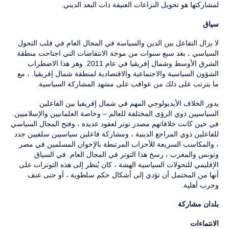
لمشاركتها هو تحويل النزاعات العنيفة ذات البعد الديني.
سياق
لا يزال التفاعل بين الدين والسياسة في المجال العام في قلب التحول
السياسي ، بعد سبع سنوات من موجة الانتفاضات التي اجتاحت منطقة
الشرق الأوسط وشمال إفريقيا في عام 2011. وهز هذا الاضطراب
الشؤون السياسية والاجتماعية والاقتصادية لمنطقة شمال إفريقيا. ، مع
ما يترتب على ذلك من عواقب على مشهد المشاركة السياسية.
يدور الخلاف الأيديولوجي المهم في شمال إفريقيا بين الفاعلين
السياسيين ذوي الرؤى المختلفة للعالم – وخاصة العلمانيين والإسلاميين.
في حين كانت خلافاتهم مصدر توتر لعقود عديدة ، وفتح المجال السياسي
للفاعلين ذوي المراجع الدينية ، ومشاركة فاعلين سياسيين سلفيين جدد
، والمكاسب السريعة للأحزاب المرتبطة بالإخوان المسلمين في مصر
وتونس والمغرب ، رسخ هذا التوتر في المجال العام. في السياق
الإقليمي للتحولات السياسية الهشة ، كان يُنظر إلى هذه التوترات على
أنها من المحتمل أن تؤدي إلى أشكال حكم سلطوية ، أو حتى عنف
وحرب أهلية.
بلدان مشاركة
الانتماءات