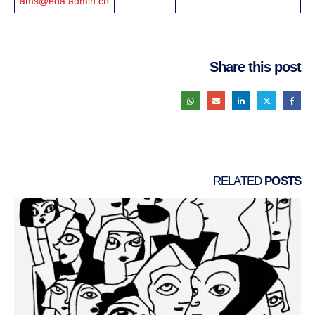
ams@eda.admin.ch
Share this post
RELATED
POSTS