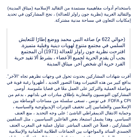
باستخدام أدوات مفاهيمية مستمدة من التقاليد الإسلامية (ميثاق المدينة)
والتقاليد الغربية (نظرية جون راولز للعدالة) ، نجح المشاركون في تحديد
إمكانيات التعاون في مساحة مدنية مشتركة.
(حوالي 622 م) صاغه النبي محمد ووضع إطارًا للتعايش
السلمي في مجتمع متنوع لهويات دينية وقبلية متميزة.
اقترحت نظرية جون راولز للعدالة (1971) أن المجتمع
يجب أن يقدم الحرية لجميع الأعضاء ، بشرط ألا تقيد حرية
الفرد حرية أي شخص آخر. ميثاق المدينة
أقرت شهادات المشاركين بحدوث تحول في وجهات نظرهم تجاه “الآخر”.
بدافع كبير من هذه التغييرات وهذا التصور الجديد ، أظهروا رغبة قوية في
مواصلة العملية والتركيز على العمل معًا في قضايا ملموسة. أوصى
المشاركون التونسيون والمغاربة بإطلاق مبادرات في بلدانهم ، بدعم من
CPI و FDFA. في تونس ، تسعى سلسلة من مساحات الوساطة بين
الإسلاميين والعلمانيين إلى تخفيف التوترات الإيديولوجية والسياسية ،
وحماية الانتقال الديمقراطي الناشئ ؛ على وجه التحديد ، منع العنف
السياسي. وهذا يشمل استبعاد بعض الفاعلين السياسيين ، مثل السلفيين
المشاركين ، فضلاً عن العنف المباشر. تتناول عملية في المغرب العنف
الجسدي السائد والمواجهات بين الجماعات الطلابية العلمانية والإسلامية