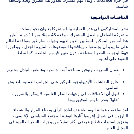
في حرم الجامعات ، وبناء فهم مشترك لجذور هذا الصراع وآلية وساطة
شاملة.
المناقشات المواضيعية
نشر المشاركون في هذه العملية بيانا مشتركا بعنوان نحو مساحة
مشتركة للتفاعل والعمل المشترك ، وقعه 45 ممثلا من 11 دولة. أظهر
هذا أنه من الممكن للممثلين الذين لديهم وجهات نظر غير متوافقة للعالم
على ما يبدو أن يجتمعوا ، ويناقشوا الموضوعات المثيرة للجدل ، ويطوروا
فهمًا لوجهات النظر المختلفة ، دون تغيير قيمهم الخاصة. كما سلط
الضوء على أهمية:
ضمان السرية ، وتوفير مساحة آمنة جسدية وعاطفية لتبادل محترم
؛
تجاوز النقاشات الأيديولوجية للتركيز على الجوانب العملية للتعايش
السلمي.
قبول أن الاختلافات في وجهات النظر العالمية لا يمكن بالضرورة
“حلها” بقدر ما يتم التوفيق بينها.
لقد ضاعفت عملية الوساطة هذه لقادة الرأي وصناع القرار والنشطاء
البارزين في شمال إفريقيا آثارها لتوعية المجتمع السياسي الإقليمي ،
وتعزيز استيعاب قطاع عرضي أكثر تمثيلا من وجهات النظر العالمية في
المجال العام.