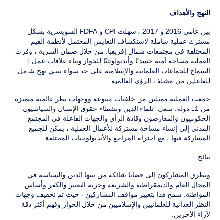
النهج والأهداف
بين عامي 2016 و 2017 ، سهلت CPI و FDFA السويسرية بشكل
مشترك عملية شاملة لاستكشاف التعايش المحتمل لأنظمة القيم
المختلفة في مجتمعات شمال إفريقيا. من خلال ضمان السرية ، وفرت
العملية مساحة آمنة جسديًا وأيديولوجيًا للحوار وبناء علاقات عمل ؛
السماح للجماعات العلمانية والإسلامية على حد سواء بتبني نهج شامل
للفاعلين من مختلف الرؤى العالمية.
جمعت العملية ممثلين من خلفيات متنوعة ووجهات نظر عالمية متميزة
من 11 دولة. سعى علماء الدين ونشطاء حقوق الإنسان والسياسيون
الحكوميون والمعارضون وقادة الرأي والجهات الفاعلة في المجتمع
المدني إلى إنشاء مساحة مشتركة للأعمال العملية ، يمكن للجميع
المشاركة فيها ، مع احترام المراجع والأيديولوجيات المختلفة.
نتائج
وتطرق المشاركون إلى قضايا شائكة من بينها الدين والسياسة في
المجال العام والديمقراطية والشريعة وحرية التعبير والكفر وأساس
المواطنة. سمح هذا بتغيير مواقف المشاركين ، حيث تم تخفيف وجهات
النظر العدائية للعلمانيين والإسلاميين من خلال الحوار وفهم أكثر دقة
لآراء الآخرين.