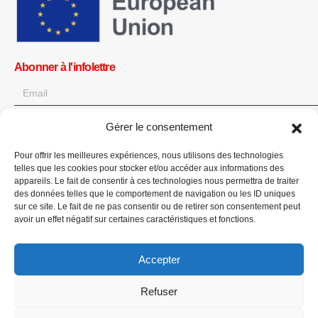
Abonner à l'infolettre
Gérer le consentement
OK
Pour offrir les meilleures expériences, nous utilisons des technologies
Obtenez toutes les dernières informations sur les actualités, les
telles que les cookies pour stocker et/ou accéder aux informations des
événements et les mises à jour. Inscrivez-vous à l'infolettre.
appareils. Le fait de consentir à ces technologies nous permettra de traiter
des données telles que le comportement de navigation ou les ID uniques
sur ce site. Le fait de ne pas consentir ou de retirer son consentement peut
Faites un don
avoir un effet négatif sur certaines caractéristiques et fonctions.
Accepter
Refuser
CPI-GENEVA. © 2023. All Rights Reserved |
English
|
العربية