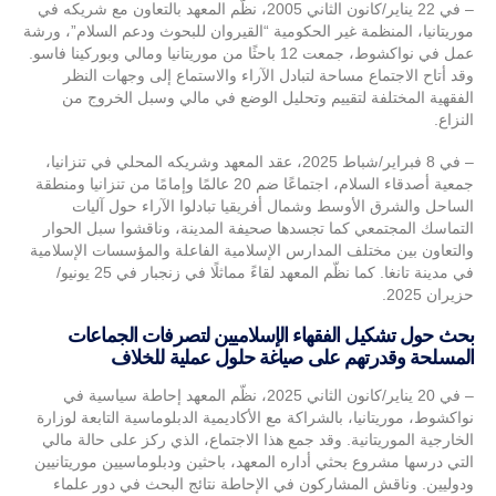
– في 22 يناير/كانون الثاني 2005، نظّم المعهد بالتعاون مع شريكه في
موريتانيا، المنظمة غير الحكومية “القيروان للبحوث ودعم السلام”، ورشة
عمل في نواكشوط، جمعت 12 باحثًا من موريتانيا ومالي وبوركينا فاسو.
وقد أتاح الاجتماع مساحة لتبادل الآراء والاستماع إلى وجهات النظر
الفقهية المختلفة لتقييم وتحليل الوضع في مالي وسبل الخروج من
النزاع.
– في 8 فبراير/شباط 2025، عقد المعهد وشريكه المحلي في تنزانيا،
جمعية أصدقاء السلام، اجتماعًا ضم 20 عالمًا وإمامًا من تنزانيا ومنطقة
الساحل والشرق الأوسط وشمال أفريقيا تبادلوا الآراء حول آليات
التماسك المجتمعي كما تجسدها صحيفة المدينة، وناقشوا سبل الحوار
والتعاون بين مختلف المدارس الإسلامية الفاعلة والمؤسسات الإسلامية
في مدينة تانغا. كما نظّم المعهد لقاءً مماثلًا في زنجبار في 25 يونيو/
حزيران 2025.
بحث حول تشكيل الفقهاء الإسلاميين لتصرفات الجماعات
المسلحة وقدرتهم على صياغة حلول عملية للخلاف
– في 20 يناير/كانون الثاني 2025، نظّم المعهد إحاطة سياسية في
نواكشوط، موريتانيا، بالشراكة مع الأكاديمية الدبلوماسية التابعة لوزارة
الخارجية الموريتانية. وقد جمع هذا الاجتماع، الذي ركز على حالة مالي
التي درسها مشروع بحثي أداره المعهد، باحثين ودبلوماسيين موريتانيين
ودوليين. وناقش المشاركون في الإحاطة نتائج البحث في دور علماء