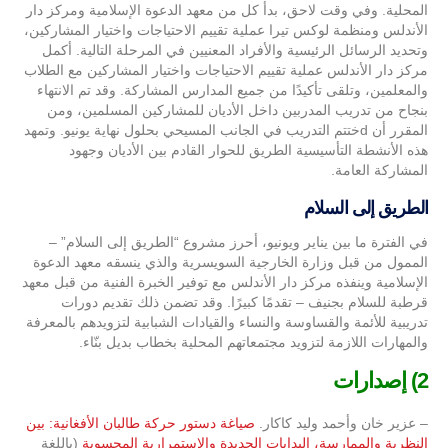
المحلية. وفي وقت لاحق، بدأ كل من معهد الدعوة الإسلامية ومركز دار
الأندلس ومنظمة لوكس تيرا عملية تقييم الاحتياجات واختيار المشاركين،
وتحديد الرسائل الرئيسية والأفراد المعنيين في المرحلة التالية. أكمل
مركز دار الأندلس عملية تقييم الاحتياجات واختيار المشاركين مع الطلاب
والمعلمين، وتلقى تأكيدًا من جميع المدارس المشاركة. وقد تم الانتهاء
بنجاح من تدريب المدربين داخل الأديان للمشاركين المسلمين، ومن
المقرر أن dختتم التدريب في الجانب المسيحي بحلول نهاية يونيو. وتمهد
هذه الأنشطة التأسيسية الطريق للحوار القادم بين الأديان وجهود
المشاركة العامة.
الطريق إلى السلام
في الفترة ما بين يناير ويونيو، أحرز مشروع “الطريق إلى السلام” –
الممول من قبل وزارة الخارجية السويسرية والذي ينسقه معهد الدعوة
الإسلامية وينفذه مركز دار الأندلس مع توفير الخبرة الفنية من قبل معهد
قرطبة للسلام بجنيف – تقدمًا كبيرًا. وقد تضمن ذلك تقديم دورات
تدريبية للأئمة والقساوسة والنساء والقيادات الشبابية لتزويدهم بالمعرفة
والمهارات اللازمة لتزويد مجتمعاتهم المحلية بخطاب بديل بنّاء.
2) إصدارات
– عزير خان وأحمد وليد كاكار.
صياغة دستور حركة طالبان الأفغانية: بين
النظرية والممارسة، البدايات الجديدة والاستمرارية المحسوبة
(باللغة