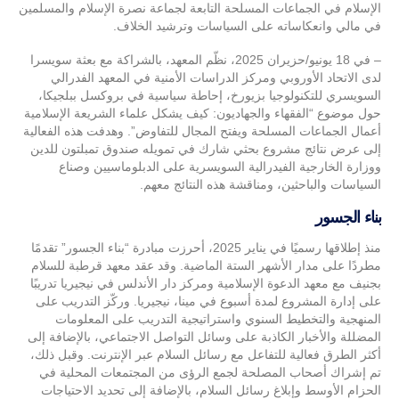
الإسلام في الجماعات المسلحة التابعة لجماعة نصرة الإسلام والمسلمين
في مالي وانعكاساته على السياسات وترشيد الخلاف.
– في 18 يونيو/حزيران 2025، نظّم المعهد، بالشراكة مع بعثة سويسرا
لدى الاتحاد الأوروبي ومركز الدراسات الأمنية في المعهد الفدرالي
السويسري للتكنولوجيا بزيورخ، إحاطة سياسية في بروكسل ببلجيكا،
حول موضوع “الفقهاء والجهاديون: كيف يشكل علماء الشريعة الإسلامية
أعمال الجماعات المسلحة ويفتح المجال للتفاوض”. وهدفت هذه الفعالية
إلى عرض نتائج مشروع بحثي شارك في تمويله صندوق تمبلتون للدين
ووزارة الخارجية الفيدرالية السويسرية على الدبلوماسيين وصناع
السياسات والباحثين، ومناقشة هذه النتائج معهم.
بناء الجسور
منذ إطلاقها رسميًا في يناير 2025، أحرزت مبادرة “بناء الجسور” تقدمًا
مطردًا على مدار الأشهر الستة الماضية. وقد عقد معهد قرطبة للسلام
بجنيف مع معهد الدعوة الإسلامية ومركز دار الأندلس في نيجيريا تدريبًا
على إدارة المشروع لمدة أسبوع في مينا، نيجيريا. وركّز التدريب على
المنهجية والتخطيط السنوي واستراتيجية التدريب على المعلومات
المضللة والأخبار الكاذبة على وسائل التواصل الاجتماعي، بالإضافة إلى
أكثر الطرق فعالية للتفاعل مع رسائل السلام عبر الإنترنت. وقبل ذلك،
تم إشراك أصحاب المصلحة لجمع الرؤى من المجتمعات المحلية في
الحزام الأوسط وإبلاغ رسائل السلام، بالإضافة إلى تحديد الاحتياجات