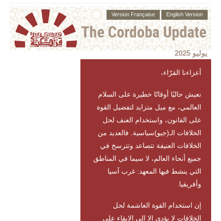
Version Française
English Version
يوليو 2025
أعزاءنا القرّاء،
نعيش حاليًا أوقاتًا خطيرة على السلام
العالمي، مع ميل متزايد لتفضيل القوة
على القانون، واستخدام العنف لحل
الخلافات الـ(جيو)سياسية. فالعديد من
الخلافات العنيفة تتصاعد وتترسخ في
جميع أنحاء العالم، لا سيما في المناطق
التي ينشط فيها المعهد: غرب آسيا
وأفريقيا.
إن استخدام القوة الغاشمة لحل
الخلافات لا يؤدي إلا إلى الإبقاء على