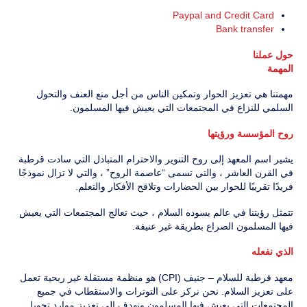
Paypal and Credit Card
Bank transfer
حول عملنا
المهمة
مهمتنا هي تعزيز الحوار وتمكين الناس من أجل منع العنف والتحول
السلمي للنزاع في المجتمعات التي يعيش فيها المسلمون.
روح المؤسسة ورؤيتها
يشير اسم المعهد إلى روح التنوير والاحترام المتبادل التي سادت قرطبة
في القرن العاشر ، والتي تسمى “عاصمة الروح” ، والتي لا تزال نموذجًا
فريدًا تقريبًا للحوار بين الحضارات وتلاقح الأفكار والتعلم.
تتمثل رؤيتنا في عالم يسوده السلام ، حيث تعالج المجتمعات التي يعيش
فيها المسلمون الصراع بطريقة غير عنيفة.
الذي نفعله
معهد قرطبة للسلام – جنيف (CPI) هو منظمة مستقلة غير ربحية تعمل
على تعزيز السلام. نحن نركز على التوترات والاستقطاب في جميع
المجتمعات التي يعيش فيها المسلمون ونهدف إلى تعزيز موارد تحويل