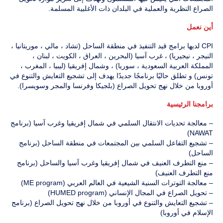
الصراع النظرية والعملية في البلدان ذات الأغلبية المسلمة.
أين نعمل
CPI لديها برامج قيد التنفيذ في منطقة الساحل (تشاد ، مالي ، موريتانيا ،
النيجر ، نيجيريا) ، غرب آسيا (البحرين ، العراق ، الكويت ، لبنان ،
المملكة العربية السعودية ، سوريا) ، وشمال إفريقيا (ليبيا ، المغرب ،
تونس) و تطلق حاليًا برنامجًا جديدًا يهدف إلى تشجيع التعايش والتنوع في
أوروبا من خلال نهج تحويل الصراع (بلجيكا وفرنسا والمجر وسويسرا).
برامجنا الرئيسية
– معالجة تحديات الانتقال السلمي في شمال إفريقيا وغرب آسيا (برنامج
NAWAT)
– تشجيع التفاعل السلمي بين المجتمعات في منطقة الساحل (برنامج
الساحل)
– منع التطرف العنيف في شمال إفريقيا وغرب آسيا والساحل (برنامج
منع التطرف العنيف)
– معالجة التوترات السنية الشيعية في العالم العربي (ME program)
– تحويل الصراع في المجال الإنساني (HUMED program)
– تشجيع التعايش والتنوع في أوروبا من خلال نهج تحويل الصراع (برنامج
الإسلام في أوروبا)