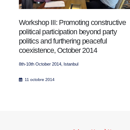
ive
Lessons Learned from the
Experiences of Dialogue and
Collaborative Work between Islamist
and Secularists in Tunisia
February 2018 Author : Salahedine Jourchi Tra...
28 février 2018