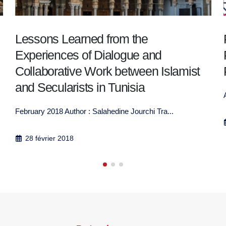
Promoting Constructive Political
Participation of New Faith-Based
Political Actors in the Arab Region
Alistair Davison, Lakhdar Ghettas, Halim Grab...
31 octobre 2014