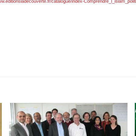
ww.editionsladecouverte.fr/catalogue/index-Comprendre_l_islam_polit