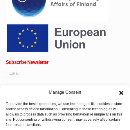
Subscribe Newsletter
OK
Manage Consent
Get all the latest information on news, events and updates. Sign
To provide the best experiences, we use technologies like cookies to store
up for newsletter:
and/or access device information. Consenting to these technologies will
allow us to process data such as browsing behaviour or unique IDs on this
site. Not consenting or withdrawing consent, may adversely affect certain
Donate Now
features and functions.