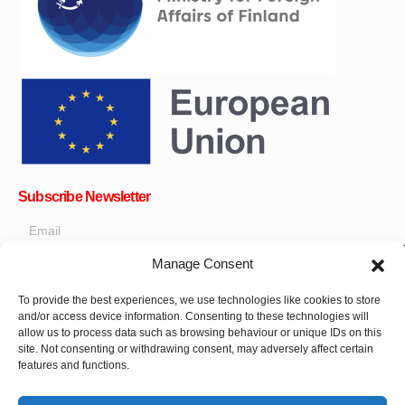
Subscribe Newsletter
Manage Consent
OK
To provide the best experiences, we use technologies like cookies to store
and/or access device information. Consenting to these technologies will
Get all the latest information on news, events and updates. Sign
allow us to process data such as browsing behaviour or unique IDs on this
up for newsletter:
site. Not consenting or withdrawing consent, may adversely affect certain
features and functions.
Donate Now