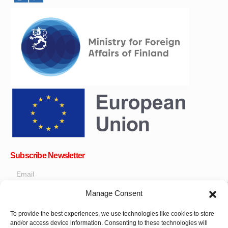
Subscribe Newsletter
Manage Consent
OK
To provide the best experiences, we use technologies like cookies to store
and/or access device information. Consenting to these technologies will
Get all the latest information on news, events and updates. Sign