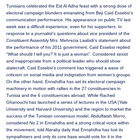
Tunisians celebrated the Eid Al Adha feast with a strong dose of
electoral campaign blunders emanating from Beji Caid Essebsi’s
communication performance. His appearance on public TV last
week was a difficult experience, even for his supporters. In
response to a journalist’s questions about vice president of the
Constituent Assembly Mrs. Mehrezia Laabidi’s statement about
the performance of his 2011 government, Caid Essebsi replied:
“What should I tell you? It is just a woman”. Considered sexist
and inappropriate from a political leader who should show
statecraft, Caid Essebsi’s comment has triggered a wave of
criticism on social media and indignation from women’s groups.
On the other hand, Ennahdha has set its electoral campaign
machinery in motion with rallies in the 27 constituencies in
Tunisia and the 6 constituencies abroad. While Rached
Ghanouchi has launched a series of lectures in the USA (Yale
University and Harvard University) and the region to market the
success of the Tunisian consensus model, Abdulfatah Morro,
considered No.2 in Ennahdha and a strong critical voice within
the movement, told Alaraby daily that Ennahdha has lost its
sympathisers and only its core base would vote for it in the