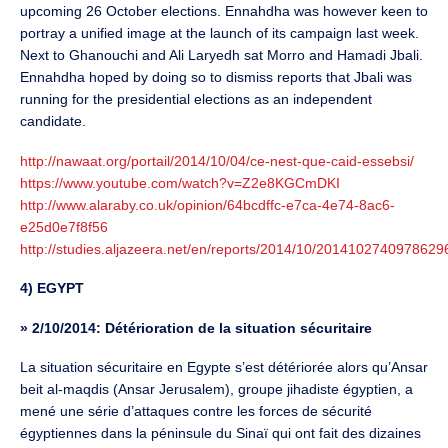
upcoming 26 October elections. Ennahdha was however keen to
portray a unified image at the launch of its campaign last week.
Next to Ghanouchi and Ali Laryedh sat Morro and Hamadi Jbali.
Ennahdha hoped by doing so to dismiss reports that Jbali was
running for the presidential elections as an independent
candidate.
http://nawaat.org/portail/2014/10/04/ce-nest-que-caid-essebsi/
https://www.youtube.com/watch?v=Z2e8KGCmDKI
http://www.alaraby.co.uk/opinion/64bcdffc-e7ca-4e74-8ac6-
e25d0e7f8f56
http://studies.aljazeera.net/en/reports/2014/10/2014102740978629
4) EGYPT
»
2/10/2014: Détérioration de la situation sécuritaire
La situation sécuritaire en Egypte s’est détériorée alors qu’Ansar
beit al-maqdis (Ansar Jerusalem), groupe jihadiste égyptien, a
mené une série d’attaques contre les forces de sécurité
égyptiennes dans la péninsule du Sinaï qui ont fait des dizaines