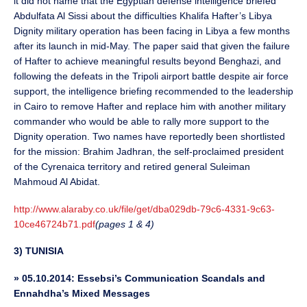
it did not name that the Egyptian defense intelligence briefed
Abdulfata Al Sissi about the difficulties Khalifa Hafter’s Libya
Dignity military operation has been facing in Libya a few months
after its launch in mid-May. The paper said that given the failure
of Hafter to achieve meaningful results beyond Benghazi, and
following the defeats in the Tripoli airport battle despite air force
support, the intelligence briefing recommended to the leadership
in Cairo to remove Hafter and replace him with another military
commander who would be able to rally more support to the
Dignity operation. Two names have reportedly been shortlisted
for the mission: Brahim Jadhran, the self-proclaimed president
of the Cyrenaica territory and retired general Suleiman
Mahmoud Al Abidat.
http://www.alaraby.co.uk/file/get/dba029db-79c6-4331-9c63-
10ce46724b71.pdf
(pages 1 & 4)
3) TUNISIA
»
05.10.2014: Essebsi’s Communication Scandals and
Ennahdha’s Mixed Messages