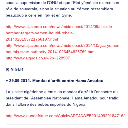
sous la supervision de l’ONU et que l’Etat yéménite exerce son
rôle de souverain, sinon la situation au Yémen ressemblera
beaucoup à celle en Irak et en Syrie.
http://www.aljazeera.com/news/middleeast/2014/09/suicide-
bomber-targets-yemen-houthi-rebels-
2014928153721766197.html
http://www.aljazeera.com/news/middleeast/2014/10/gcc-yemen-
houthis-state-authority-20141026454825769.html
http://www.alquds.co.uk/?p=228907
6) NIGER
» 29.09.2014: Mandat d’arrêt contre Hama Amadou
La justice nigérienne a émis un mandat d’arrêt à l’encontre du
président de l’Assemblée Nationale, Hama Amadou pour trafic
dans l’affaire des bébés importés du Nigeria.
http://www.jeuneafrique.com/Article/ARTJAWEB20140929184716/