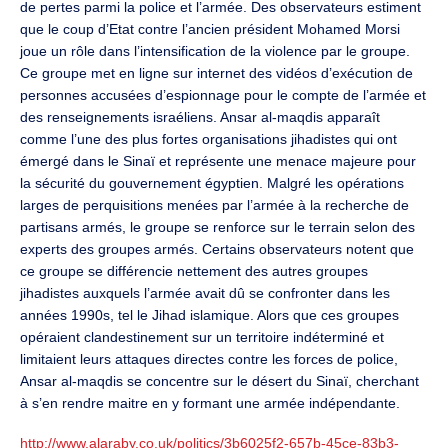
de pertes parmi la police et l’armée. Des observateurs estiment
que le coup d’Etat contre l’ancien président Mohamed Morsi
joue un rôle dans l’intensification de la violence par le groupe.
Ce groupe met en ligne sur internet des vidéos d’exécution de
personnes accusées d’espionnage pour le compte de l’armée et
des renseignements israéliens. Ansar al-maqdis apparaît
comme l’une des plus fortes organisations jihadistes qui ont
émergé dans le Sinaï et représente une menace majeure pour
la sécurité du gouvernement égyptien. Malgré les opérations
larges de perquisitions menées par l’armée à la recherche de
partisans armés, le groupe se renforce sur le terrain selon des
experts des groupes armés. Certains observateurs notent que
ce groupe se différencie nettement des autres groupes
jihadistes auxquels l’armée avait dû se confronter dans les
années 1990s, tel le Jihad islamique. Alors que ces groupes
opéraient clandestinement sur un territoire indéterminé et
limitaient leurs attaques directes contre les forces de police,
Ansar al-maqdis se concentre sur le désert du Sinaï, cherchant
à s’en rendre maitre en y formant une armée indépendante.
http://www.alaraby.co.uk/politics/3b6025f2-657b-45ce-83b3-