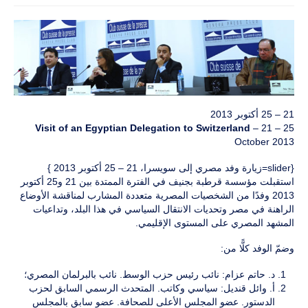
21 – 25 أكتوبر 2013
Visit of an Egyptian Delegation to Switzerland
– 21 – 25
October 2013
{slider=زيارة وفد مصري إلى سويسرا، 21 – 25 أكتوبر 2013 }
استقبلت مؤسسة قرطبة بجنيف في الفترة الممتدة بين 21 و25 أكتوبر
2013 وفدًا من الشخصيات المصرية متعددة المشارب لمناقشة الأوضاع
الراهنة في مصر وتحديات الانتقال السياسي في هذا البلد، وتداعيات
المشهد المصري على المستوى الإقليمي.
وضمّ الوفد كلًّا من:
د. حاتم عزام: نائب رئيس حزب الوسط. نائب بالبرلمان المصري؛
أ. وائل قنديل: سياسي وكاتب. المتحدث الرسمي السابق لحزب
الدستور. عضو المجلس الأعلى للصحافة. عضو سابق بالمجلس