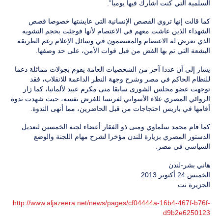
السلمية التي كنت أشارك فيها يوميا”.
كما قالت إنها تروي القصص الإنسانية التي عايشتها خصوصا قصص
الشهداء الذين عاشت معهم في الاعتصام لأنها فوجئت بحجم التشويه
الذي تعرض له الاعتصام والمعتصمون في وسائل الإعلام رغم الطريقة
البشعة التي تم بها الفض من قبل قوات الأمن، على حد وصفها.
يشار إلى أن عددا آخر من الشخصيات العامة يقوم بجولات مماثلة دعما
للنظام الحاكم في مصر وشرح وجهة النظر الداعمة للانقلاب، فقد
توجهت عضو مجلس الشورى سابقا منى مكرم عبيد لألمانيا، كما زار
الروائي المصري علاء الأسواني لفرنسا للغرض نفسه، حيث شهدت ندوة
أقامها في باريس احتجاجات من قبل الحاضرين، مما أنهى الندوة.
كما قام محمد سلماوي ومنى ذو الفقار أعضاء لجنة الخمسين لتعديل
الدستور المصري بزيارة للندن مؤخرا لشرح مهام اللجنة والوضع
السياسي في مصر.
هاني بشر-لندن
الخميس 24 أكتوبر 2013
الجزيرة نت
http://www.aljazeera.net/news/pages/cf04444a-16b4-467f-b76f-
d9b2e6250123