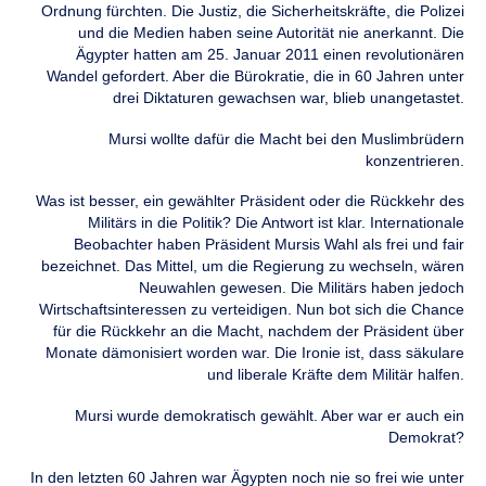
Ordnung fürchten. Die Justiz, die Sicherheitskräfte, die Polizei
und die Medien haben seine Autorität nie anerkannt. Die
Ägypter hatten am 25. Januar 2011 einen revolutionären
Wandel gefordert. Aber die Bürokratie, die in 60 Jahren unter
drei Diktaturen gewachsen war, blieb unangetastet.
Mursi wollte dafür die Macht bei den Muslimbrüdern
konzentrieren.
Was ist besser, ein gewählter Präsident oder die Rückkehr des
Militärs in die Politik? Die Antwort ist klar. Internationale
Beobachter haben Präsident Mursis Wahl als frei und fair
bezeichnet. Das Mittel, um die Regierung zu wechseln, wären
Neuwahlen gewesen. Die Militärs haben jedoch
Wirtschaftsinteressen zu verteidigen. Nun bot sich die Chance
für die Rückkehr an die Macht, nachdem der Präsident über
Monate dämonisiert worden war. Die Ironie ist, dass säkulare
und liberale Kräfte dem Militär halfen.
Mursi wurde demokratisch gewählt. Aber war er auch ein
Demokrat?
In den letzten 60 Jahren war Ägypten noch nie so frei wie unter