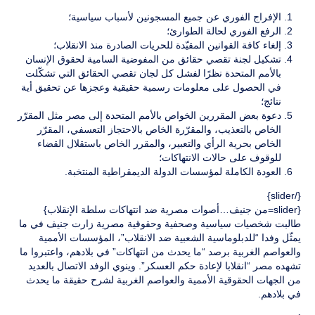
الإفراج الفوري عن جميع المسجونين لأسباب سياسية؛
الرفع الفوري لحالة الطوارئ؛
إلغاء كافة القوانين المقيّدة للحريات الصادرة منذ الانقلاب؛
تشكيل لجنة تقصي حقائق من المفوضية السامية لحقوق الإنسان
بالأمم المتحدة نظرًا لفشل كل لجان تقصي الحقائق التي تشكّلت
في الحصول على معلومات رسمية حقيقية وعجزها عن تحقيق أية
نتائج؛
دعوة بعض المقررين الخواص بالأمم المتحدة إلى مصر مثل المقرّر
الخاص بالتعذيب، والمقرّرة الخاص بالاحتجاز التعسفي، المقرّر
الخاص بحرية الرأي والتعبير، والمقرر الخاص باستقلال القضاء
للوقوف على حالات الانتهاكات؛
العودة الكاملة لمؤسسات الدولة الديمقراطية المنتخبة.
{/slider}
{slider=من جنيف…أصوات مصرية ضد انتهاكات سلطة الإنقلاب}
طالبت شخصيات سياسية وصحفية وحقوقية مصرية زارت جنيف في ما
يمثّل وفدا “للدبلوماسية الشعبية ضد الانقلاب”، المؤسسات الأممية
والعواصم الغربية برصد “ما يحدث من انتهاكات” في بلادهم، واعتبروا ما
تشهده مصر “انقلابا لإعادة حكم العسكر”. وينوي الوفد الاتصال بالعديد
من الجهات الحقوقية الأممية والعواصم الغربية لشرح حقيقة ما يحدث
في بلادهم.