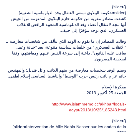
{/slider}
{slider=حكومة الببلاوي تسعى لاعتقال وفد الدبلوماسية الشعبية}
كشفت مصادر مقربة من حكومة حازم الببلاوي المدعومة من الجيش
أنها تتجه لاعتقال أعضاء وفد الدبلوماسية الشعبية الرافض للانقلاب
العسكري، الذي توجه مؤخرًا إلى جنيف.
وقالت المصادر إن ما يقوم به الوفد الذي يتألف من شخصيات معارضة لـ
“الانقلاب العسكري” من خلفيات سياسية متنوعة، يعد “خيانة وعمل
يعاقب عليه القانون”، داعية إلى سرعة القبض عليهم ومعاقبتهم، وفقا
لصحيفة المصريون.
ويضم الوفد شخصيات معارضة من بينهم الكاتب وائل قنديل؛ والمهندس
حاتم عزام نائب رئيس حزب “الوسط” والناشط السياسي إسلام لطفي.
مفكرة الإسلام
الجمعة 25 أكتوبر 2013
http://www.islammemo.cc/akhbar/locals-
egypt/2013/10/25/185243.html
{/slider}
{slider=Intervention de Mlle Nahla Nasser sur les ondes de la