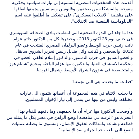
أقدمت هذه الشخصيات المصرية المنتمية إلى تيارات سياسية وفكرية
متنوعة، والمتشكلة من صحفيين وقانونيين وسياسيين يجمعها اتفاقها
على مناهضة “الانقلاب العسكري”، على تشكيل ما أطلقوا عليه اسم
“الدبلوماسية الشعبية ضد الانقلاب”.
هذا ما جاء في الندوة الصحفية التي انتظمت بنادي الصحافة السويسري
في جنيف يوم 23 أكتوبر 2013 ، وحضرها كل من الدكتور حاتم عزام
نائب رئيس حزب الوسط وعضو البرلمان المصري المنتخب في عام
2012، والصحفي والكاتب وائل قنديل رئيس تحرير الشروق سابقا،
والعضو السابق في حزب الدستور، والدكتور إسلام لطفي العضو في
محكمة الاستئناف العليا، والدكتورة مها عزام الباحثة بمجمع “شاتام هوز”
والمتخصصة في شؤون الشرق الأوسط وشمال افريقيا.
“فظاعة ما يحدث، هي التي تجمعنا”
ما يجلب الانتباه في هذه المجموعة أن أعضائها ينتمون الى تيارات
مختلفة، وليس من بينها من ينتمي إلى تيار الإخوان المسلمين.
وأوضحت الدكتورة مها عزام أن ما يجمعهم، وما دفعهم للقيام بهذا
التحرك هو “الرغبة في مناهضة الوضع الراهن في مصر بكل ما يمثله من
فظاعة وبشاعة وانتهاكات لحقوق الإنسان، ومستوى ما وصلته عمليات
القمع التي بلغت حد الجرائم ضد الإنسانية”.