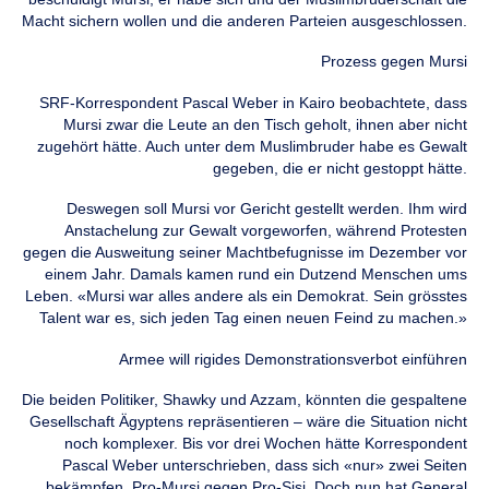
Macht sichern wollen und die anderen Parteien ausgeschlossen.
Prozess gegen Mursi
SRF-Korrespondent Pascal Weber in Kairo beobachtete, dass
Mursi zwar die Leute an den Tisch geholt, ihnen aber nicht
zugehört hätte. Auch unter dem Muslimbruder habe es Gewalt
gegeben, die er nicht gestoppt hätte.
Deswegen soll Mursi vor Gericht gestellt werden. Ihm wird
Anstachelung zur Gewalt vorgeworfen, während Protesten
gegen die Ausweitung seiner Machtbefugnisse im Dezember vor
einem Jahr. Damals kamen rund ein Dutzend Menschen ums
Leben. «Mursi war alles andere als ein Demokrat. Sein grösstes
Talent war es, sich jeden Tag einen neuen Feind zu machen.»
Armee will rigides Demonstrationsverbot einführen
Die beiden Politiker, Shawky und Azzam, könnten die gespaltene
Gesellschaft Ägyptens repräsentieren – wäre die Situation nicht
noch komplexer. Bis vor drei Wochen hätte Korrespondent
Pascal Weber unterschrieben, dass sich «nur» zwei Seiten
bekämpfen. Pro-Mursi gegen Pro-Sisi. Doch nun hat General