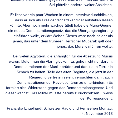
Sisi plötzlich andere, weiter Absichten.
Er liess vor ein paar Wochen in einem Interview durchblicken,
dass er sich als Präsidentschaftskandidat aufstellen lassen
könnte. Aber noch mehr wachgerüttelt habe die Mursi-Gegner
ein neues Demonstrationsgesetz, das die Übergangsregierung
einführen wolle, erklärt Weber. Dieses wäre noch rigider als
jenes, das unter dem früheren Herrscher Mubarak galt oder
jenes, das Mursi einführen wollte.
Bei vielen Ägyptern, die anfänglich für die Absetzung Mursis
waren, läuten nun die Alarmglocken. Es gehe nicht nur darum,
Demonstrationen der Muslimbrüder und damit den Terror in
Schach zu halten. Teile des alten Regimes, die jetzt in der
Regierung vertreten seien, versuchten damit auch
Demonstrationen der Revolutionären zu unterbinden. «Es
formiert sich Widerstand gegen das Demonstrationsgesetz. Und
dieser wächst. Das Militär musste bereits zurückkrebsen», weiss
der Korrespondent.
Franziska Engelhardt Schweizer Radio und Fernsehen Montag,
4. November 2013