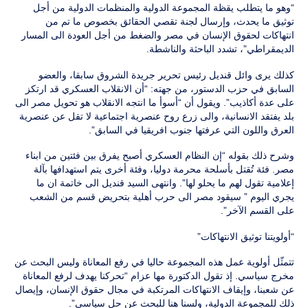
“وهو ما يتطلب يقظة المجموعة الدولية والمنظمات الدولية من أجل
توثيق ما يحدث، وإرسال لجنة تقصي الحقائق بخصوص ما تم من
انتهاكات لحقوق الإنسان في مصر والضغط من أجل العودة الى المسار
الديمقراطي”، تشدد الباحثة والناشطة.
كذلك يرى وائل قنديل رئيس تحرير جريدة الشروق سابقا، والعضو
السابق في حزب الدستور، من جهته: “أن الانقلاب العسكري قد ارتكز
على عدة أكاذيب”. ويقول أن “أسوأ ما انتجه الانقلاب هو تحويل مصر الى
بلد يفتقد الانسانية، والى زرع روح عنصرية اجتماعية لا تقل عن عنصرية
العرق واللون التي عرفتها جنوب افريقيا في السابق”.
وشرح ذلك بقوله “إن النظام العسكري أصبح يفرق بين فئتين من ابناء
مصر. فئة تُقتل بأسلحة محرمة دوليا، وفئة أخرى يتم استهدافها بآلة
إعلامية تقول لهم ما يحلو لها”. وانتهى السيد قنديل الى خاتمة ان ما
يجري اليوم ” سيقود مصر الى حرب أهلية بتحريض قسم من الشعب
على القسم الآخر”.
“أولويتنا توثيق الانتهاكات”
تتمثّل أولوية عمل هذه المجموعة حاليا في رفع المعاناة وليس البحث عن
مخرج سياسي. إذ تقول الدكتورة مها عزام “تحركنا يهدف لرفع المعاناة
عن شعبنا، وإيقاف الانتهاكات المرتكبة في مجال حقوق الإنسان، وإيصال
ذلك للمجموعة الدولية، ولسنا هنا للبحث عن حل سياسي”.