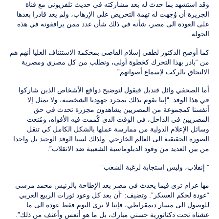
وقد استشهد بما حدث له بعد مشاركته في حديث تلفزيوني مع قناة
الجزيرة أن وُجهت له تهمة التحريض على الإرهاب، ولم يعد قادرا بعدها
على العودة الى مصر، شأنه في ذلك شأن عدد ممن يرافقونه في هذه
الجولة.
كما أوضح الدكتور لطفي إسلام القاضي بمحكمة الاستئناف العليا أنهم هم
من “بادر بهذا التحرك كخطوة أولى، ونطلب من كل مصري ومصرية
الالتحاق بالركب لإسماع أصواتهم”.
أما الصحفي وائل قنديل فيقول لتوضيح دوافع الأشخاص الذين شاركوا
في هذا الوفد: “إننا نقوم بذلك بمجرد جهودنا الشخصية، ولا نمثل إلا
أنفسنا كمجموعة من المصريين يشاهدون مجزرة تحدث في حق
المصريين في الداخل، في الوقت الذي كُممت فيه الأفواه، ومُنعت
وسائل الإعلام الدولية من ممارسة عملها بالشكل الكامل كي تنقل
الصورة الحقيقية الى العالم الخارجي. ولذلك لسنا الوفد الوحيد بل واحدا
من بين العديد من وفود الدبلوماسية الشعبية ضد الانقلاب”.
” إنقلاب، وليس استجابة لرغبة الشعب”
مها عزام ترى فيما يحدث في مصر بعد الإطاحة بالرئيس محمد مرسي
“عودة لحكم العسكر”. وتضيف: “أن بعد كل وعود ثورات الربيع العربي
للوصول الى مسار ديمقراطي، فإننا لا نرى اليوم فقط عودة الى ما
عشناه تحت دكتاتورية حسني مبارك، بل ما هو أتعس وأعنف من ذلك”.