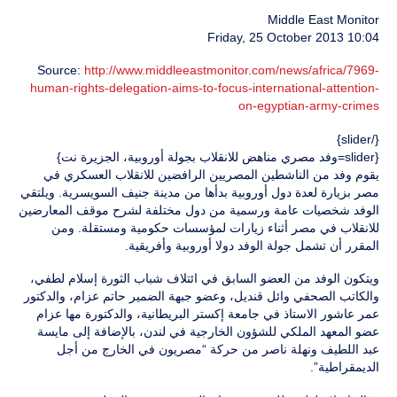
Middle East Monitor
Friday, 25 October 2013 10:04
Source:
http://www.middleeastmonitor.com/news/africa/7969-
human-rights-delegation-aims-to-focus-international-attention-
on-egyptian-army-crimes
{/slider}
{slider=وفد مصري مناهض للانقلاب بجولة أوروبية، الجزيرة نت}
يقوم وفد من الناشطين المصريين الرافضين للانقلاب العسكري في
مصر بزيارة لعدة دول أوروبية بدأها من مدينة جنيف السويسرية. ويلتقي
الوفد شخصيات عامة ورسمية من دول مختلفة لشرح موقف المعارضين
للانقلاب في مصر أثناء زيارات لمؤسسات حكومية ومستقلة. ومن
المقرر أن تشمل جولة الوفد دولا أوروبية وأفريقية.
ويتكون الوفد من العضو السابق في ائتلاف شباب الثورة إسلام لطفي،
والكاتب الصحفي وائل قنديل، وعضو جبهة الضمير حاتم عزام، والدكتور
عمر عاشور الاستاذ في جامعة إكستر البريطانية، والدكتورة مها عزام
عضو المعهد الملكي للشؤون الخارجية في لندن، بالإضافة إلى مايسة
عبد اللطيف ونهلة ناصر من حركة “مصريون في الخارج من أجل
الديمقراطية”.