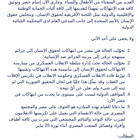
العديد من السجناء من الأطفال والنساء. وجاري الآن إتمام حصر وتوثيق
كافة هذه الانتهاكات تمهيدًا لتقديمها إلى كافة آليات الحماية الوطنية
والإقليمية والدولية مثل اللجنة الأفريقية لحقوق الإنسان، ومجلس حقوق
الإنسان بالأمم المتحدة إلى جانب المدعي العام لدى المحكمة الجنائية
الدولية.
ولا يخفى على أحد الآتي:
تحوّلت الحالة في مصر من انتهاكات لحقوق الإنسان إلى جرائم
ممنهجة ترقى إلى مرتبة الجرائم ضد الإنسانية؛
تحوّلت الحالة تحت إدارة سلطة الانقلاب العسكري من ممارسة
الانتهاكات لحقوق الإنسان إلى مأسسة هذه الانتهاكات وتقنينها؛
تورّط قادة الانقلاب العسكري وحكومة الانقلاب في تكريس الإفلات
من العقاب وقد تمثّل هذا جليًا في لجان التحقيق الصورية التي لم
تنته إلى شيء ولم تعلن عن أيّ نتيجة؛
المواقف الدولية ليست على مستوى ما يحدث من انتهاكات في
مصر الآن؛
ما دعانا للقيام بهذه المبادرة هو الخوف على مصر والمجتمع
المصري من حالة الانقسام التي يعمل على تكريسها الانقلابيون
لضرب حالة التوحد والتناغم المجتمعي التي سرت بين كافة أطياف
وأفراد وفصائل الشعب المصري أثناء ثورة 25 يناير.
المطالب: