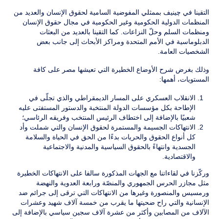
التقينا في چينيف بممثلي المفوضية السامية لحقوق الإنسان والعديد من
المنظمات الدولية الحكومية وغير الحكومية في مجال حقوق الإنسان
ومنظمات السلم وحلّ النزاعات. كما التقينا بالعديد من البعثات
الدبلوماسية في الأمم المتحدة ومراكز الأبحاث إلى جانب بعض
الشخصيات العامة.
وذلك بغرض شرح الأوضاع الخطيرة التي تعيشها مصر على كافة
المستويات، أهمها:
الانقلاب العسكري على المسار الديمقراطي والذي تجلّى في
الإطاحة بكل مؤسسات الدولة المنتخبة والدستور المستفتى عليه
شعبيًا بالإضافة إلى اختطاف الرئيس المنتخب وفريقه الرئاسي؛
الانتهاكات الجسيمة والمستمرة لحقوق الإنسان والتي شملت وأد
كل أنواع الحقوق والحريات بدءًا من الحق في الحياة والسلامة
الجسدية وانتهاءً بالحقوق السياسية والمدنية والاجتماعية
والاقتصادية.
وركّزنا في لقاءاتنا مع الجهات المذكورة سالفا على الانتهاكات الخطيرة
مثل مجازر الحرس الجمهوري والمنصّة ورابعة العدوية والنهضة
ورمسيس والمنصورة وغيرها من الانتهاكات التي ترقى إلى جرائم ضد
الإنسانية والتي راح ضحيتها ما يقرب من خمسة آلاف شهيد وعشرات
الآلاف من المصابين وأكثر من عشرة آلاف سجين سياسي بالإضافة إلى