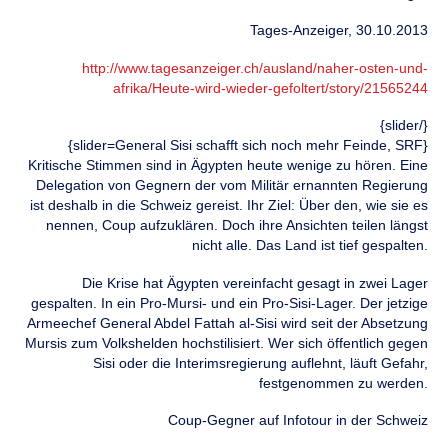
Tages-Anzeiger, 30.10.2013
http://www.tagesanzeiger.ch/ausland/naher-osten-und-
afrika/Heute-wird-wieder-gefoltert/story/21565244
{/slider}
{slider=General Sisi schafft sich noch mehr Feinde, SRF}
Kritische Stimmen sind in Ägypten heute wenige zu hören. Eine
Delegation von Gegnern der vom Militär ernannten Regierung
ist deshalb in die Schweiz gereist. Ihr Ziel: Über den, wie sie es
nennen, Coup aufzuklären. Doch ihre Ansichten teilen längst
nicht alle. Das Land ist tief gespalten.
Die Krise hat Ägypten vereinfacht gesagt in zwei Lager
gespalten. In ein Pro-Mursi- und ein Pro-Sisi-Lager. Der jetzige
Armeechef General Abdel Fattah al-Sisi wird seit der Absetzung
Mursis zum Volkshelden hochstilisiert. Wer sich öffentlich gegen
Sisi oder die Interimsregierung auflehnt, läuft Gefahr,
festgenommen zu werden.
Coup-Gegner auf Infotour in der Schweiz