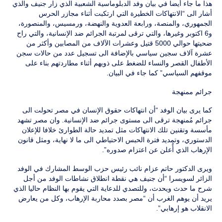
هذا ما جاء أيضا في بيان وفد الدبلوماسية الشعبية الذي زار جنيف والذي
أشار الى “الانتهاكات الخطيرة التي ارتكبت أثناء مجازر الحرس
الجمهوري، والمنصة، ورابعة العدوية والنهضة، ورمسيس، والمنصورة،
و6 اكتوبر وغيرها، والتي ترقى لمرتبة الجرائم ضد الإنسانية، والتي راح
ضحيتها حوالي 5000 قتيل وعشرات الآلاف من المصابين وأكثر من
عشرة آلاف سجين سياسي بالإضافة الى تسجيل عدد من حالات سجن
الأطفال القصر والنساء للضغط على ذويهم أثناء مطاردتهم بناء على
موقفهم السياسي” كما جاء في البيان.
جرائم ممنهجة
كما يرى بيان الوفد “أن انتهاكات حقوق الإنسان في مصر تحولت الى
جرائم مُمنهجة ترقى الى مستوى جرائم ضد الإنسانية. وان مصر تشهد
مأسسة وتقنين تلك الانتهاكات مثل تمديد حالة الطوارئ خلافا للإعلان
الدستوري، وتمديد فترة الحبس الاحتياطي الى ما لا نهاية، ومثل قانون
الإرهاب الذي أُعلن عن اعتزام صدوره”.
ويرى الدكتور حاتم عزام نائب رئيس حزب الوسط المشارك في الوفد
الزائر لسويسرا “أن جنيف هي نقطة انطلاق نشاطات الوفد من أجل
شرح ما حدث ويحدث، وللتصدي للدعاية التي يقوم بها النظام حاليا الذي
يريد أن يوهم الغرب أن “مصر بصدد محاربة الإرهاب، وكل من يعارض
الانقلاب هو إرهابي”.