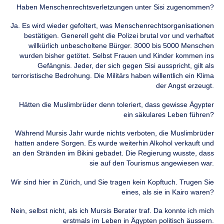
Haben Menschenrechtsverletzungen unter Sisi zugenommen?
Ja. Es wird wieder gefoltert, was Menschenrechtsorganisationen
bestätigen. Generell geht die Polizei brutal vor und verhaftet
willkürlich unbescholtene Bürger. 3000 bis 5000 Menschen
wurden bisher getötet. Selbst Frauen und Kinder kommen ins
Gefängnis. Jeder, der sich gegen Sisi ausspricht, gilt als
terroristische Bedrohung. Die Militärs haben willentlich ein Klima
der Angst erzeugt.
Hätten die Muslimbrüder denn toleriert, dass gewisse Ägypter
ein säkulares Leben führen?
Während Mursis Jahr wurde nichts verboten, die Muslimbrüder
hatten andere Sorgen. Es wurde weiterhin Alkohol verkauft und
an den Stränden im Bikini gebadet. Die Regierung wusste, dass
sie auf den Tourismus angewiesen war.
Wir sind hier in Zürich, und Sie tragen kein Kopftuch. Trugen Sie
eines, als sie in Kairo waren?
Nein, selbst nicht, als ich Mursis Berater traf. Da konnte ich mich
erstmals im Leben in Ägypten politisch äussern.