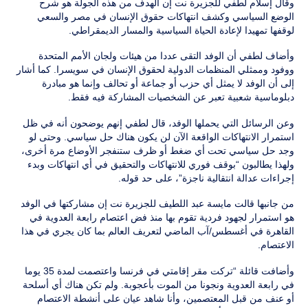
وقال إسلام لطفي للجزيرة نت إن الهدف من هذه الجولة هو شرح
الوضع السياسي وكشف انتهاكات حقوق الإنسان في مصر والسعي
لوقفها تمهيدا لإعادة الحياة السياسية والمسار الديمقراطي.
وأضاف لطفي أن الوفد التقى عددا من هيئات ولجان الأمم المتحدة
ووفود وممثلي المنظمات الدولية لحقوق الإنسان في سويسرا. كما أشار
إلى أن الوفد لا يمثل أي حزب أو جماعة أو تحالف وإنما هو مبادرة
دبلوماسية شعبية تعبر عن الشخصيات المشاركة فيه فقط.
وعن الرسائل التي يحملها الوفد، قال لطفي إنهم يوضحون أنه في ظل
استمرار الانتهاكات الواقعة الآن لن يكون هناك حل سياسي. وحتى لو
وجد حل سياسي تحت أي ضغط أو ظرف ستنفجر الأوضاع مرة أخرى،
ولهذا يطالبون “بوقف فوري للانتهاكات والتحقيق في أي انتهاكات وبدء
إجراءات عدالة انتقالية ناجزة”، على حد قوله.
من جانبها قالت مايسة عبد اللطيف للجزيرة نت إن مشاركتها في الوفد
هو استمرار لجهود فردية تقوم بها منذ فض اعتصام رابعة العدوية في
القاهرة في أغسطس/آب الماضي لتعريف العالم بما كان يجري في هذا
الاعتصام.
وأضافت قائلة “تركت مقر إقامتي في فرنسا واعتصمت لمدة 35 يوما
في رابعة العدوية ونجونا من الموت بأعجوبة. ولم تكن هناك أي أسلحة
أو عنف من قبل المعتصمين، وأنا شاهد عيان على أنشطة الاعتصام