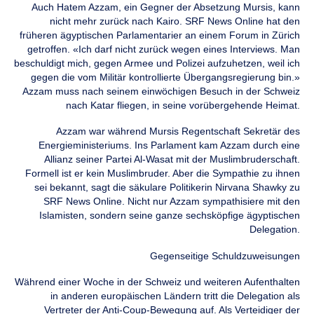
Auch Hatem Azzam, ein Gegner der Absetzung Mursis, kann
nicht mehr zurück nach Kairo. SRF News Online hat den
früheren ägyptischen Parlamentarier an einem Forum in Zürich
getroffen. «Ich darf nicht zurück wegen eines Interviews. Man
beschuldigt mich, gegen Armee und Polizei aufzuhetzen, weil ich
gegen die vom Militär kontrollierte Übergangsregierung bin.»
Azzam muss nach seinem einwöchigen Besuch in der Schweiz
nach Katar fliegen, in seine vorübergehende Heimat.
Azzam war während Mursis Regentschaft Sekretär des
Energieministeriums. Ins Parlament kam Azzam durch eine
Allianz seiner Partei Al-Wasat mit der Muslimbruderschaft.
Formell ist er kein Muslimbruder. Aber die Sympathie zu ihnen
sei bekannt, sagt die säkulare Politikerin Nirvana Shawky zu
SRF News Online. Nicht nur Azzam sympathisiere mit den
Islamisten, sondern seine ganze sechsköpfige ägyptischen
Delegation.
Gegenseitige Schuldzuweisungen
Während einer Woche in der Schweiz und weiteren Aufenthalten
in anderen europäischen Ländern tritt die Delegation als
Vertreter der Anti-Coup-Bewegung auf. Als Verteidiger der