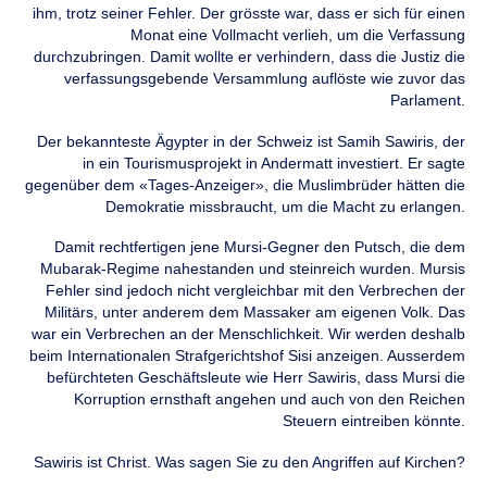
ihm, trotz seiner Fehler. Der grösste war, dass er sich für einen
Monat eine Vollmacht verlieh, um die Verfassung
durchzubringen. Damit wollte er verhindern, dass die Justiz die
verfassungsgebende Versammlung auflöste wie zuvor das
Parlament.
Der bekannteste Ägypter in der Schweiz ist Samih Sawiris, der
in ein Tourismusprojekt in Andermatt investiert. Er sagte
gegenüber dem «Tages-Anzeiger», die Muslimbrüder hätten die
Demokratie missbraucht, um die Macht zu erlangen.
Damit rechtfertigen jene Mursi-Gegner den Putsch, die dem
Mubarak-Regime nahestanden und steinreich wurden. Mursis
Fehler sind jedoch nicht vergleichbar mit den Verbrechen der
Militärs, unter anderem dem Massaker am eigenen Volk. Das
war ein Verbrechen an der Menschlichkeit. Wir werden deshalb
beim Internationalen Strafgerichtshof Sisi anzeigen. Ausserdem
befürchteten Geschäftsleute wie Herr Sawiris, dass Mursi die
Korruption ernsthaft angehen und auch von den Reichen
Steuern eintreiben könnte.
Sawiris ist Christ. Was sagen Sie zu den Angriffen auf Kirchen?