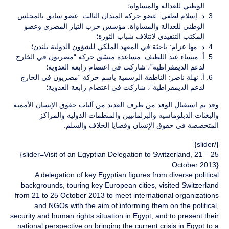
الوطني للعدالة والمساواة؛
د. إسلام لطفي: عضو حركة الميدان الثالث. عضو سابق بالمجلس
الوطني للعدالة والمساواة. مؤسس حزب التيار المصري وعضو
المكتب التنفيذي لائتلاف شباب الثورة؛
د. مها عزام: باحثة في المعهد الملكي للشؤون الدولية بلندن؛
أ. ميساء عبد اللطيف: مساعدة منسّق حركة “مصريون في الخارج
لدعم الديمقراطية”، شاركت في اعتصام رابعة العدوية؛
أ. نهلة ناصر: الناطقة الرسمية باسم حركة “مصريون في الخارج
لدعم الديمقراطية”، شاركت في اعتصام رابعة العدوية؛
وقد تم استقبال الوفد من طرف العديد من آليات حقوق الإنسان الأممية
والبعثات الدبلوماسية والبرلمانيين والمنظمات الدولية والمراكز
المتخصصة في حقوق الإنسان وقضايا الخلاف والسلم.
{/slider}
{slider=Visit of an Egyptian Delegation to Switzerland, 21 – 25
October 2013}
A delegation of key Egyptian figures from diverse political
backgrounds, touring key European cities, visited Switzerland
from 21 to 25 October 2013 to meet international organizations
and NGOs with the aim of informing them on the political,
security and human rights situation in Egypt, and to present their
national perspective on bringing the current crisis in Egypt to a