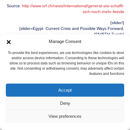
Source:
http://www.srf.ch/news/international/general-sisi-schafft-
sich-noch-mehr-feinde
{/slider}
{slider=Egypt: Current Crisis and Possible Ways Forward,
ISN/ETH Zurich}
On October 24, the ISN co-hosted a roundtable discussion with
Manage Consent
the Cordoba Foundation on the recent political turmoil in Egypt
and on the possible ways to resolve it. Today, we present some
To provide the best experiences, we use technologies like cookies to store
of the discussion’s highlights, with a particular emphasis on the
and/or access device information. Consenting to these technologies will
observations made by Dr Maha Azzam.
allow us to process data such as browsing behavior or unique IDs on this
site. Not consenting or withdrawing consent, may adversely affect certain
features and functions.
The discussion started off by focusing on the ‘narratives’ that the
Western media has used to both bound and characterize the
Arab Spring. In the following response, Dr Azzam focuses on the
Accept
term ‘Islamism’ and how it has been misused, often with
negative consequences, by media outlets, politicians and others.
Deny
After the Muslim Brotherhood came to power, the narratives
used to characterize the future political trajectory of Egypt
View preferences
certainly didn’t disappear – they just became increasingly
polarized and ‘binary’. In the following segment, the ISN’s Peter