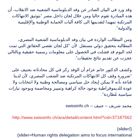
وقد ورد في البيان الصادر عن وفد الدبلوماسية الشعبية ضد الانقلاب، أن
هذه المبادرة تقوم حاليا ومن خلال لجان داخل مصر “بتوثيق الانتهاكات
المرتكبة تمهيدا لتقديمها الى كافة آليات الحماية الوطنية والإقليمية
والدولية”.
ومن المطالب الواردة في بيان وفد الدبلوماسية الشعبية المصري،
المطالبة بتحقيق دولي مستقل. لأن “كل لجان تقصي الحقائق التي تمت
لحد اليوم قد فشلت في الحصول على معلومات رسمية حقيقية وبالتالي
عجزت عن تقديم نتائج تحقيقات”.
وكشف الدكتور حاتم عزام أن الوفد ركز في كل محادثاته بجنيف على
“ضرورة وقف كل الانتهاكات المرتكبة ضد الشعب المصري، لأن لدينا
قناعة بأنه لا يمكن إيجاد حل سياسي ومصالحة وطنية ولا انتخابات ولا
عودة للديموقراطية بوجود حالة كراهية وتمييز ومخاصمة وبوجود تيارات
سياسية مُطاردة”.
محمد شريف – جنيف – swissinfo.ch
http://www.swissinfo.ch/ara/detail/content.html?cid=37187562
{/slider}
{slider=Human rights delegation aims to focus international