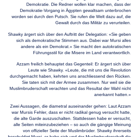
Demokratie. Die Redner wollen klar machen, dass der
Demokratie-Vorgang in Ägypten gewaltsam unterbrochen
worden sei durch den Putsch. Sie rufen die Welt dazu auf, die
Gewalt durch das Militär zu verurteilen.
Shawky ärgert sich über den Auftritt der Delegation: «Sie geben
sich als demokratische Stimmen aus. Dabei war Mursi alles
andere als ein Demokrat.» Sie macht den autokratischen
Führungsstil für die Misere im Land verantwortlich.
Azzam freilich behauptet das Gegenteil: Er ärgert sich über
Leute wie Shawky. «Leute, die mit uns die Revolution
durchgemacht haben, kehrten uns anschliessend den Rücken.
Sie taten sich mit der Armee zusammen. Nur weil sie die
Muslimbruderschaft verachten und das Resultat der Wahl nicht
anerkannt hatten.»
Zwei Aussagen, die diametral auseinander gehen: Laut Azzam
war Mursis Fehler, dass er nicht radikal genug versucht hatte,
die alte Garde auszuschalten. Stattdessen habe er versucht,
alle Seiten miteinzubeziehen – so auch die gängige Meinung
von offizieller Seite der Muslimbrüder. Shawky ihrerseits
beschuldigt Mursi, er habe sich und der Muslimbruderschaft die